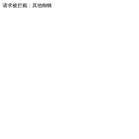
请求被拦截：其他蜘蛛