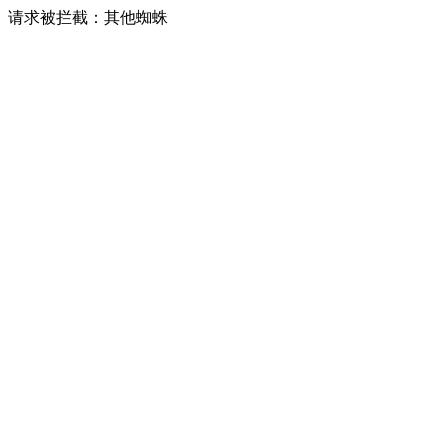
请求被拦截：其他蜘蛛