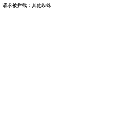
请求被拦截：其他蜘蛛