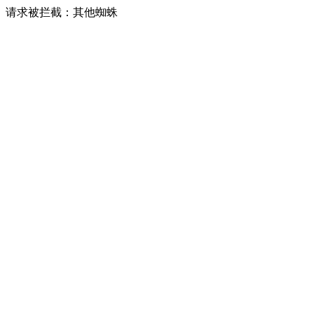
请求被拦截：其他蜘蛛