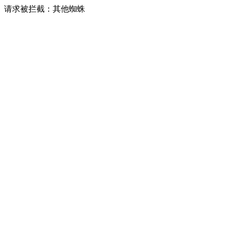
请求被拦截：其他蜘蛛