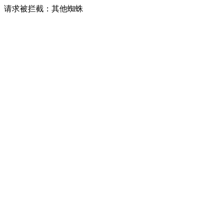
请求被拦截：其他蜘蛛