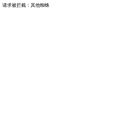
请求被拦截：其他蜘蛛