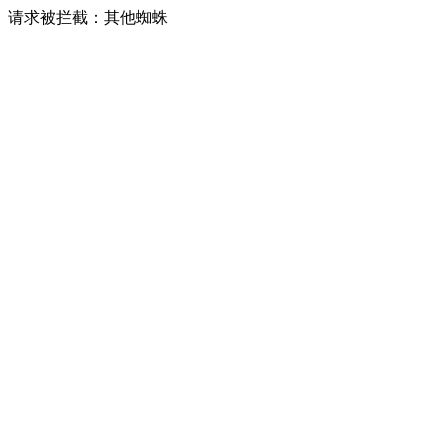
请求被拦截：其他蜘蛛