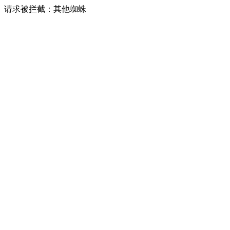
请求被拦截：其他蜘蛛