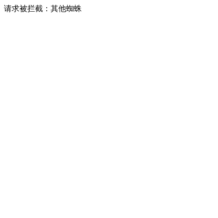
请求被拦截：其他蜘蛛