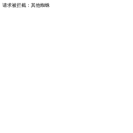
请求被拦截：其他蜘蛛