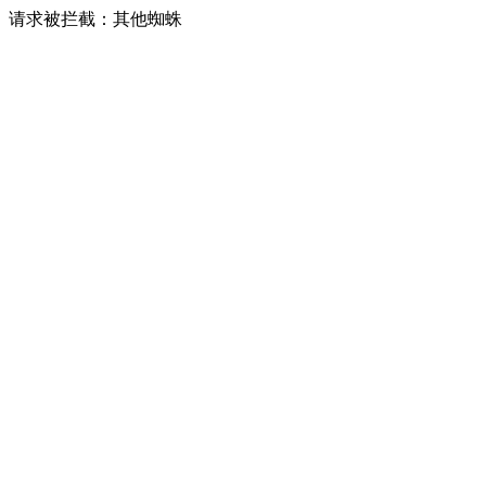
请求被拦截：其他蜘蛛