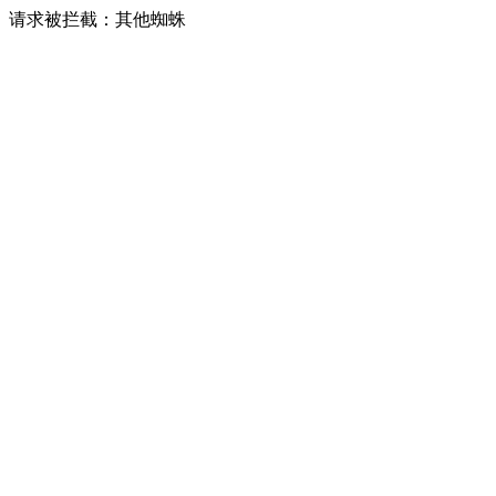
请求被拦截：其他蜘蛛