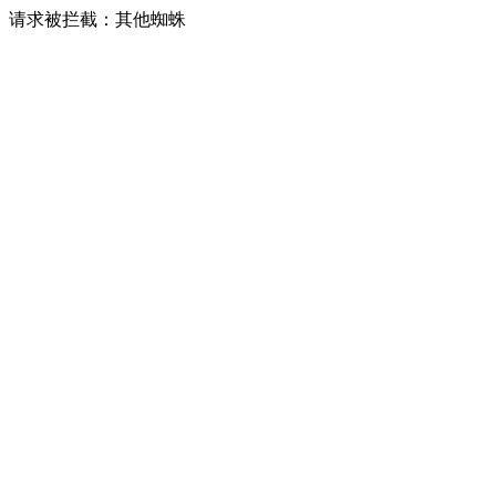
请求被拦截：其他蜘蛛