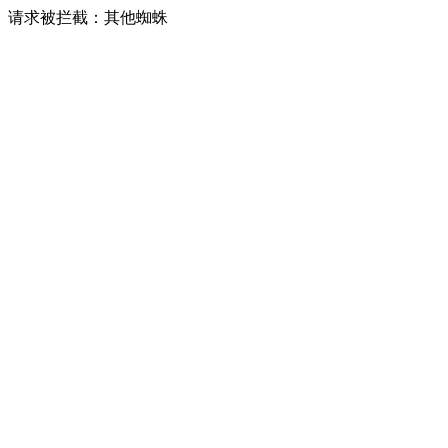
请求被拦截：其他蜘蛛