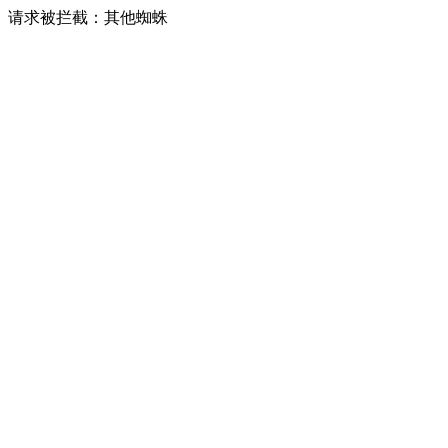
请求被拦截：其他蜘蛛