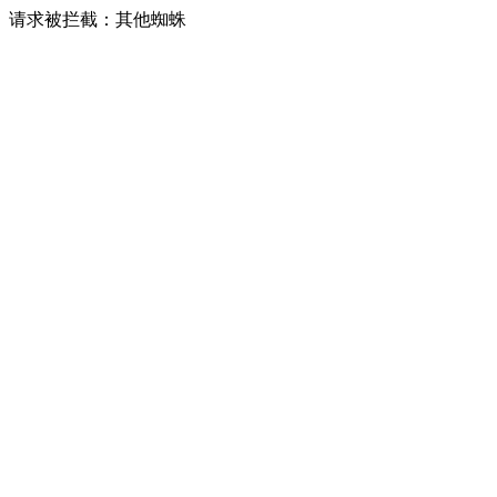
请求被拦截：其他蜘蛛