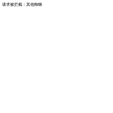
请求被拦截：其他蜘蛛