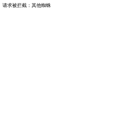
请求被拦截：其他蜘蛛