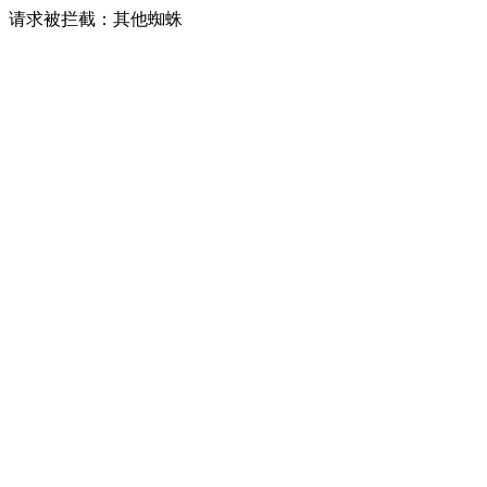
请求被拦截：其他蜘蛛