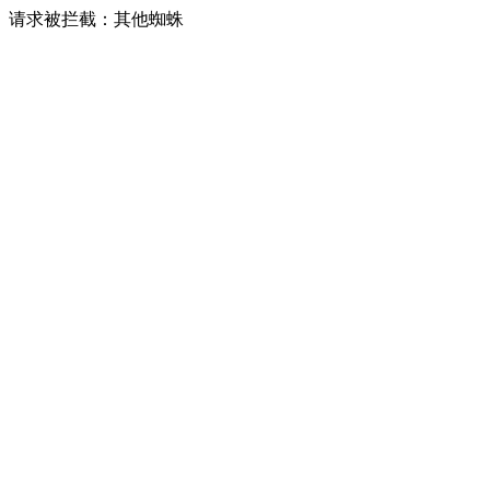
请求被拦截：其他蜘蛛