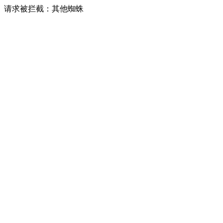
请求被拦截：其他蜘蛛