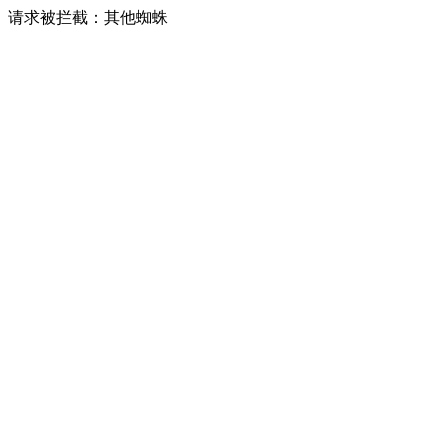
请求被拦截：其他蜘蛛