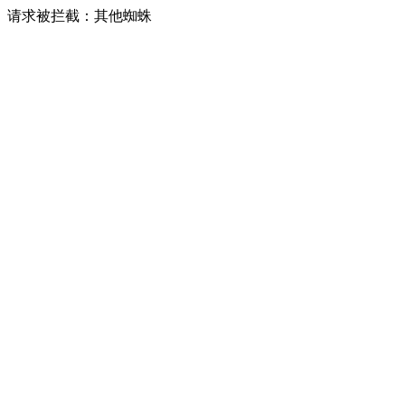
请求被拦截：其他蜘蛛