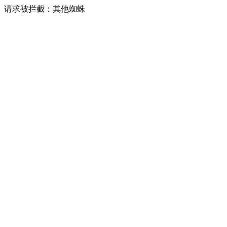
请求被拦截：其他蜘蛛