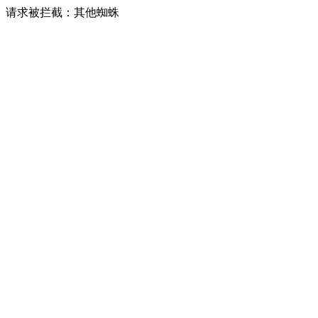
请求被拦截：其他蜘蛛