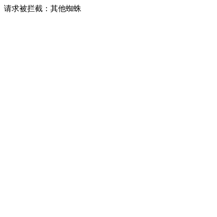
请求被拦截：其他蜘蛛