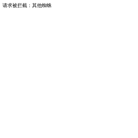
请求被拦截：其他蜘蛛