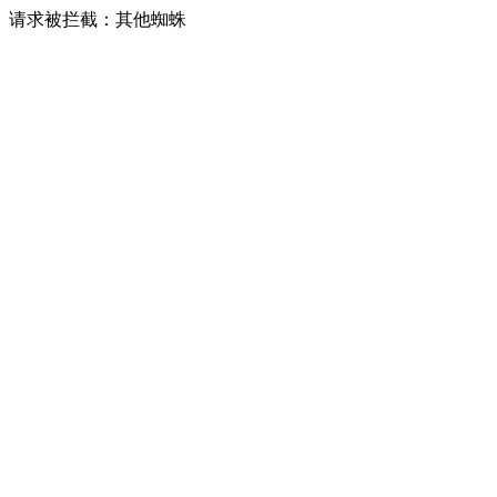
请求被拦截：其他蜘蛛