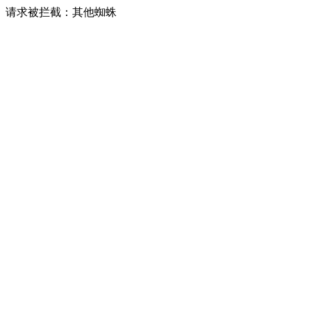
请求被拦截：其他蜘蛛