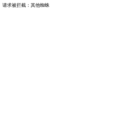
请求被拦截：其他蜘蛛