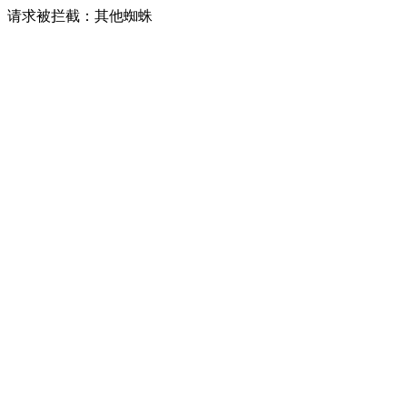
请求被拦截：其他蜘蛛