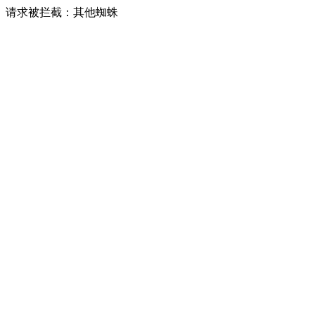
请求被拦截：其他蜘蛛