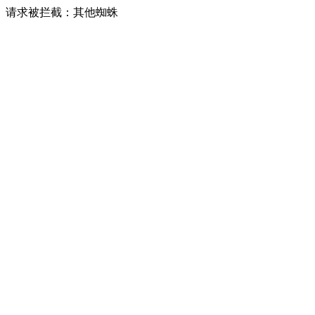
请求被拦截：其他蜘蛛