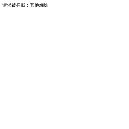
请求被拦截：其他蜘蛛