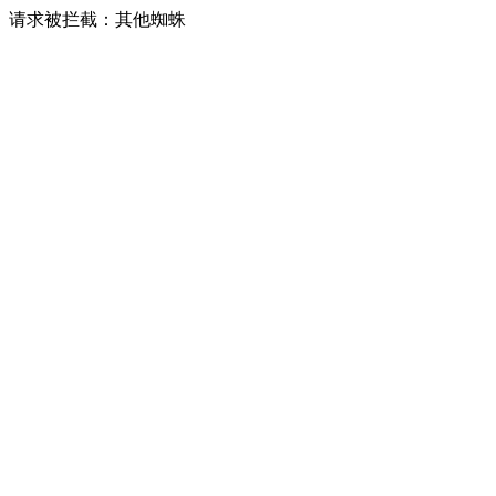
请求被拦截：其他蜘蛛