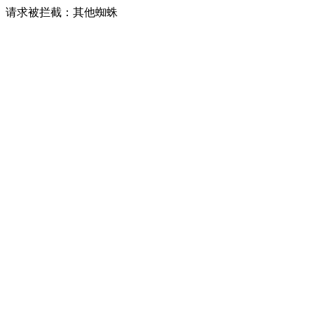
请求被拦截：其他蜘蛛