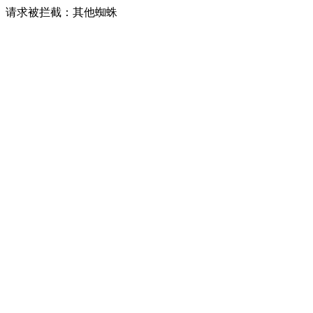
请求被拦截：其他蜘蛛