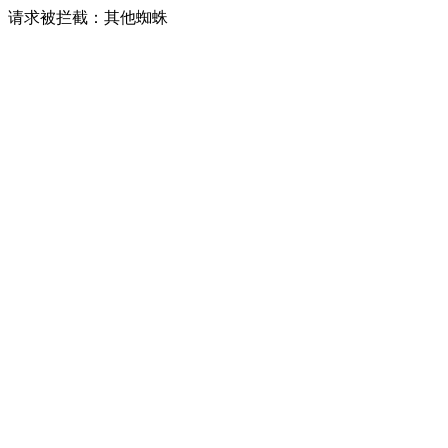
请求被拦截：其他蜘蛛