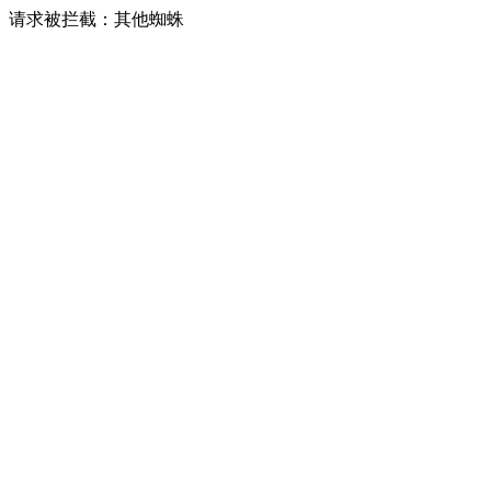
请求被拦截：其他蜘蛛