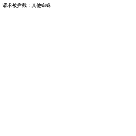
请求被拦截：其他蜘蛛