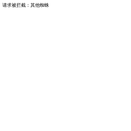
请求被拦截：其他蜘蛛