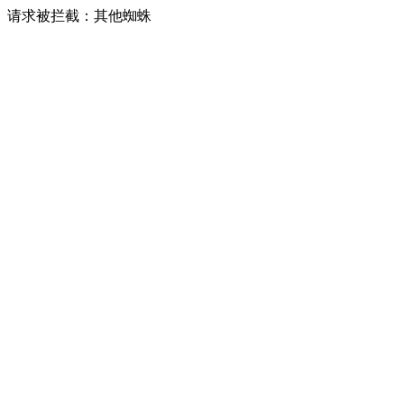
请求被拦截：其他蜘蛛