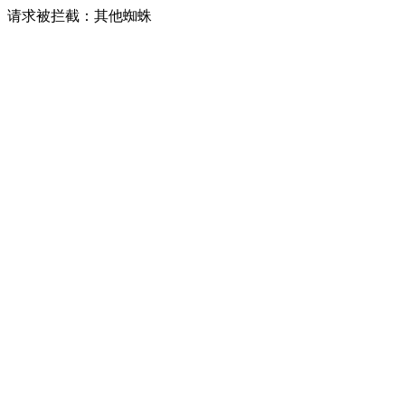
请求被拦截：其他蜘蛛