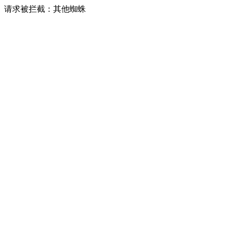
请求被拦截：其他蜘蛛