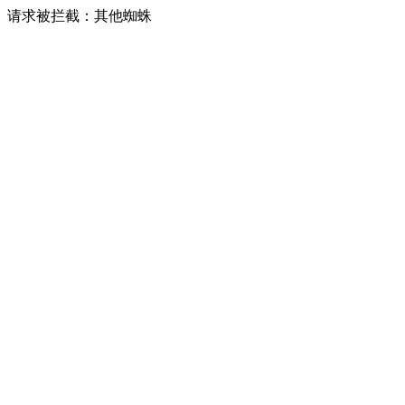
请求被拦截：其他蜘蛛