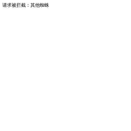
请求被拦截：其他蜘蛛