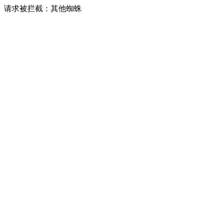
请求被拦截：其他蜘蛛