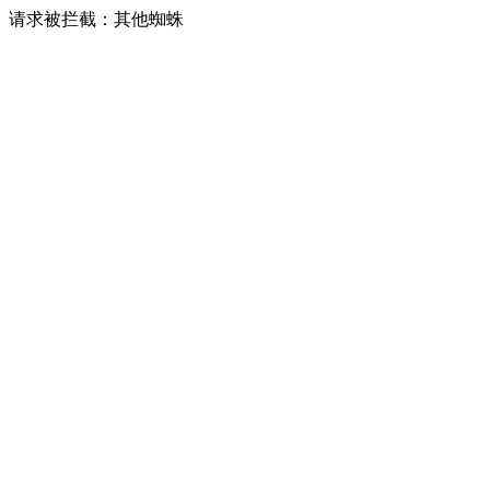
请求被拦截：其他蜘蛛