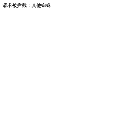
请求被拦截：其他蜘蛛